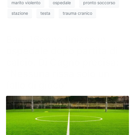
marito violento
ospedale
pronto soccorso
stazione
testa
trauma cranico
Bari, 16enne finisce in
ospedale dopo partita di
calcio. Di Cagno precisa:
“Nessuna rissa solo un
fallo di gioco”