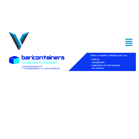
Bari, donna massacrata di
botte dal marito in
stazione: capotreno le
salva la vita e finisce in
ospedale