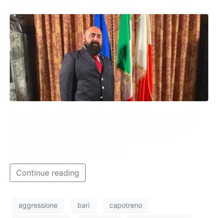
l racconto pubblicato sui social dalla compagna di
Vito Carrassi, capotreno delle Ferrovie Sud Est,
colpito con due pugni da un uomo e finito in
ospedale per un trauma cranico.
Continue reading
aggressione
bari
capotreno