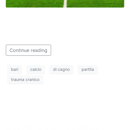
Il centro sportivo fa chiarezza sull’accaduto: “Siamo
stati noi a chiamare immediatamente il 118. Non era
un torneo tra scuole, ma una semplice partita tra
amici”
Continue reading
bari
calcio
di cagno
partita
trauma cranico
Bari, chiuso il pronto
soccorso al Di Venere:
pazienti e ambulanze in