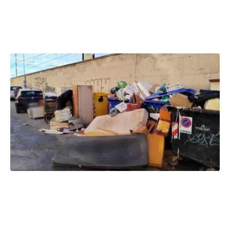
lurido cittadino: scattano
multa e denuncia
Abbandona durante il trasloco sul suolo pubblico
elettrodomestici, reti, mobili, trasformando così via
Dieta di Bari in una discarica abusiva a cielo aperto.
Protagonista un 45enne residente della zona,