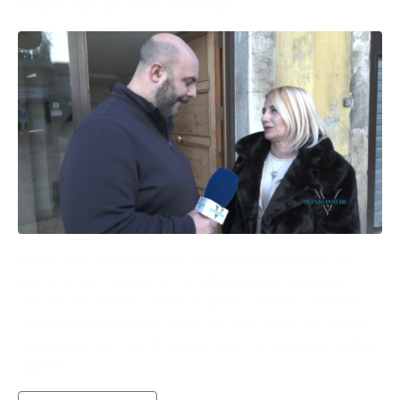
Dopo aver raccolto tutto il materiale idraulico ed
elettrico per i lavori di ristrutturazione, abbiamo
rincontrato Elena a Casa di Quinto Potere, dove si
trova Maddalena, una delle sue due figlie. Ha voluto
ringraziare tutti per il grande aiuto e rilanciato l’ultimo
appello.