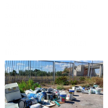
Bari, mobili frigoriferi e
secchi di vernice
abbandonati in San
Giorgio Martire. Gens
Nova: “Scempio senza
fine”