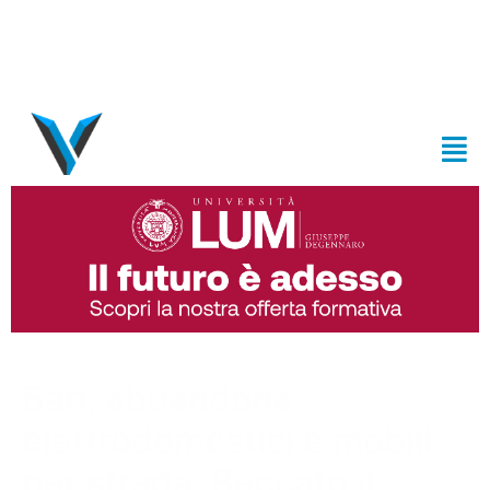
Bari, abbandona
elettrodomestici e mobili
per strada. Beccato il