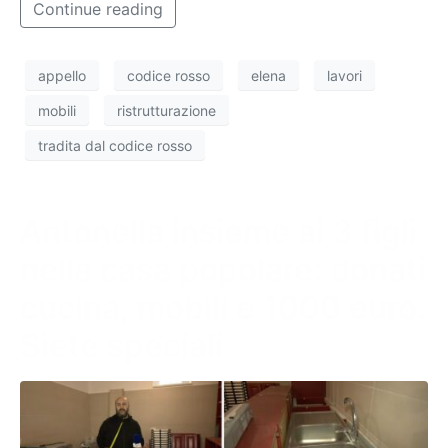
Continue reading
appello
codice rosso
elena
lavori
mobili
ristrutturazione
tradita dal codice rosso
Antonella insieme ai 3 figli
nella casa popolare: donati
cucina, mobili e 1000 euro.
Siete speciali