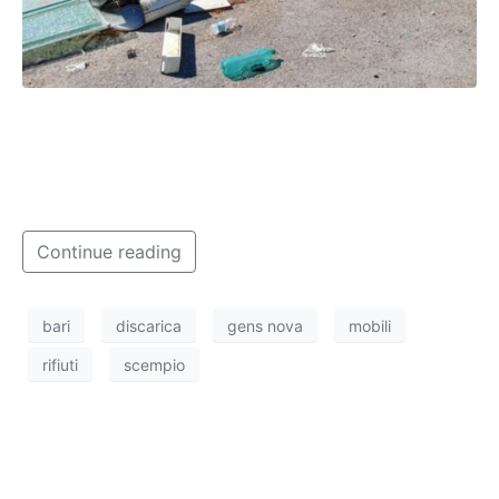
Diversi i rifiuti accatastati ai bordi dell’arteria
stradale, fino a concentrarsi in cumuli in una sorta di
piazzola ai bordi della stessa: “Stupro ai danni
dell’ambiente”.
Continue reading
bari
discarica
gens nova
mobili
rifiuti
scempio