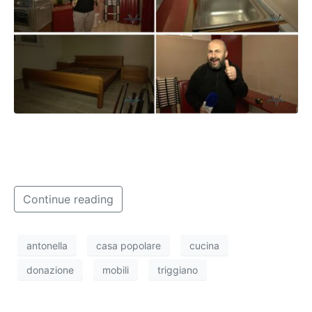
La nostra community non si smentisce mai. La svolta
per Antonella e i suoi tre figli potrebbe essere
davvero arrivata.
Continue reading
antonella
casa popolare
cucina
donazione
mobili
triggiano