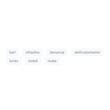
identificato e denunciato dal Nucleo Annona della
Polizia locale di Bari per il reato di abbandono di
rifiuti, previsto dal Testo Unico dell’Ambiente.
La sanzione penale prevede un’ammenda da 1.500 a
18.000 euro. Il cittadino incivile dovrà pagare anche il
costo dell’intervento di Amiu che ha provveduto alla
rimozione di quanto è stato abbandonato per strada.
bari
cittadino
denuncia
elettrodomestici
lurido
mobili
multa
Al lavoro anche sabato e
domenica, la paura di
Elena: “Mancano cucina e
camera da letto”