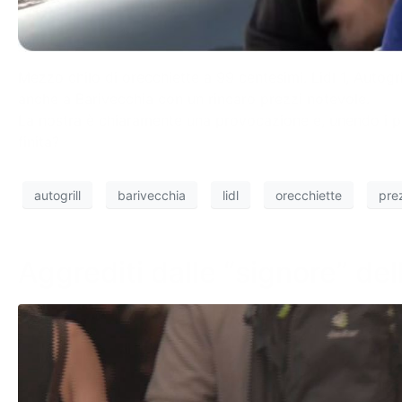
Mezzo chilo di orecchiette a 99 centesimi. Lidl 1, Autogr
anche a Barivecchia con un rincaro prezzi notevole.
La nostra è chiaramente una provocazione e, unendo i pez
finita?
autogrill
barivecchia
lidl
orecchiette
pre
Aggrediti dalle “signore” del