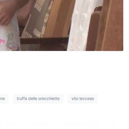
i i cosiddetti tempi morti. Ma quanto fa male il dito
one
truffa delle orecchiette
vito leccese
2 anni Corato celebra lo “Jò