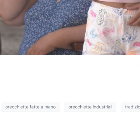
 stati aggrediti dalle “signore” delle orecchiette, compres
orecchiette fatte a mano
orecchiette industriali
tradizi
one, il falò Santa Lucia: da 5