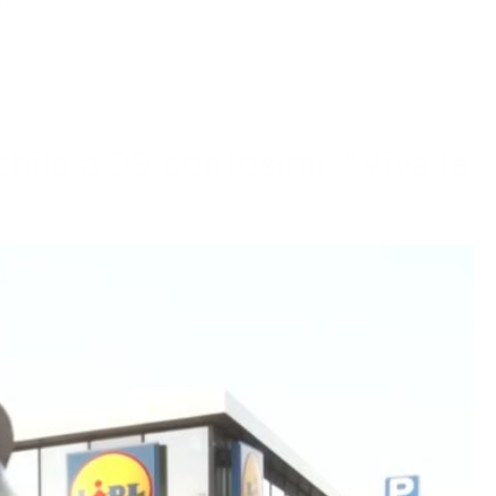
o.
hilo a 99 centesimi: “Viva la