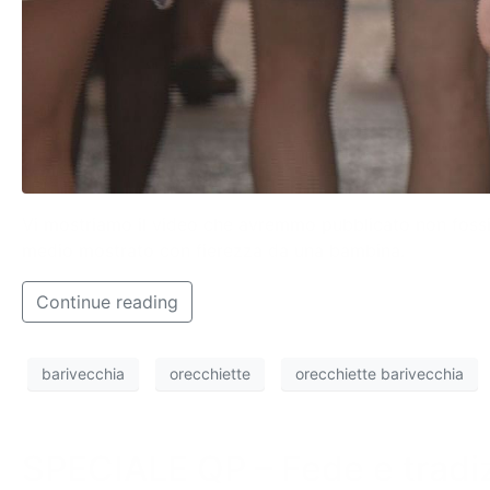
Vi mostriamo il video che avremmo pubblicato non fossimo
medio mostrato con fierezza da una bambina.
Continue reading
barivecchia
orecchiette
orecchiette barivecchia
SPECIALE QP – Fede e tradizi