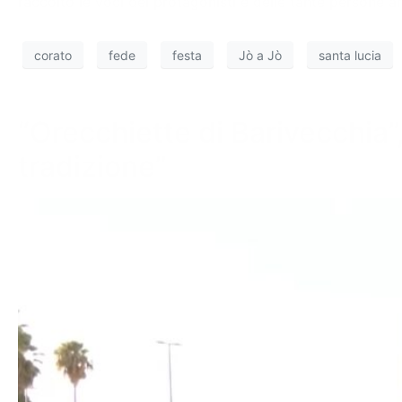
raccolto le voci dei protagonisti e delle tante persone 
corato
fede
festa
Jò a Jò
santa lucia
“Orecchiette di Barivecchia”
tradizione”