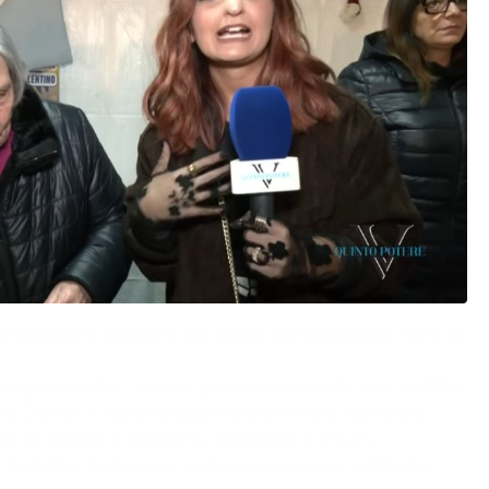
na tradizione celebrata nel giorno che precede la festa di
 un grande falò. L’evento, presente ormai da anni nell’Albo
 di Corato, è caratterizzato anche da una fiaccolata,
apre da sempre il momento del Natale a Corato.
 Noi di Quinto Potere non potevamo mancare. Abbiamo