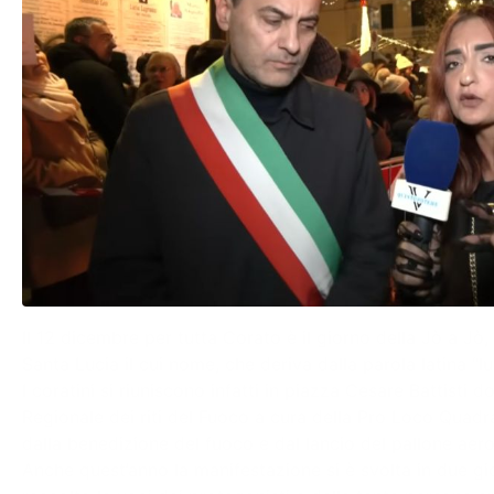
Il 12 dicembre per tutta Corato è il giorno della Jò a Jò
Santa Lucia il cui nome, che deriva dalla parola latina “l
I coratini si riuniscono infatti in piazza Cesare Battisti
Regionale dei riti del Fuoco a cura della Pro Loco Quadr
dalla benedizione del fuoco e dal lancio del pallone aer
Anche quest’anno la manifestazione si è svolta in due 