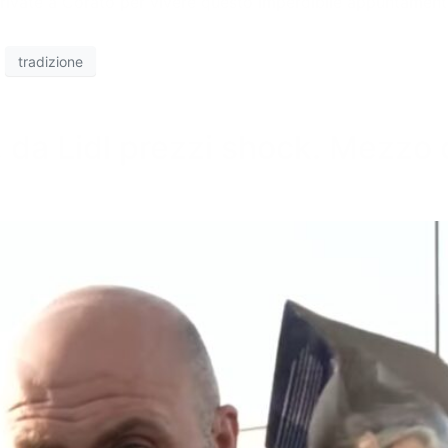
arrivate a Corato per vivere questo imperdibile appuntament
tradizione
, da Lidl prezzi shock. Mezzo c