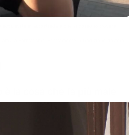
te acquistate in autostrada e che si possono trovare
’altro a Barivecchia. Esattamente la tradizione dov’era
o è la cosa che fa più male