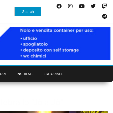
PORT
INCHIESTE
EDITORIALE
lebra lo “Jò a Jò”