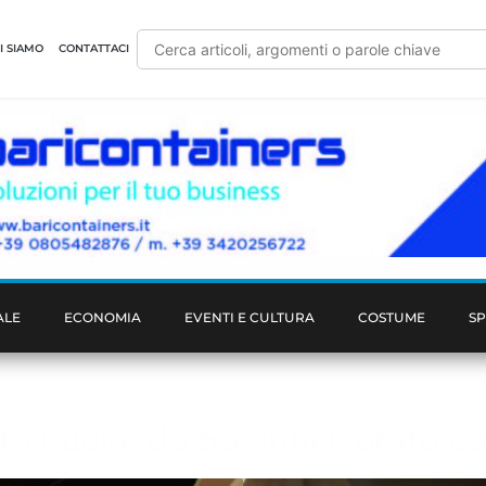
I SIAMO
CONTATTACI
ALE
ECONOMIA
EVENTI E CULTURA
COSTUME
S
nta Lucia: da 53 anni Corato ce