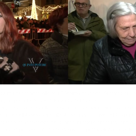
, giunta quest’anno alla sua 53esima edizione. Si tratta di u
ux”, si sposa bene con l’elemento del fuoco.
 dove, dopo l’arrivo della statua in processione, viene acceso
atum e dell’Assessorato alle Attività Produttive del Comune
ostatico all’accensione del grande braciere cittadino, che 
giorni con percorsi enogastronomici e spettacoli dal vivo.