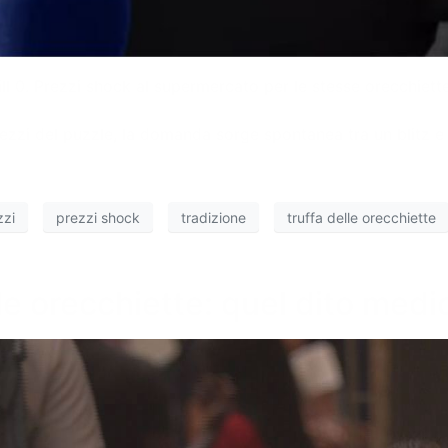
ill 0. Prezzi shock al supermercato per le stesse orecchiet
zi del puzzle, la domanda sorge spontanea tra un blitz e l
zzi
prezzi shock
tradizione
truffa delle orecchiette
le orecchiette: quel dito medi