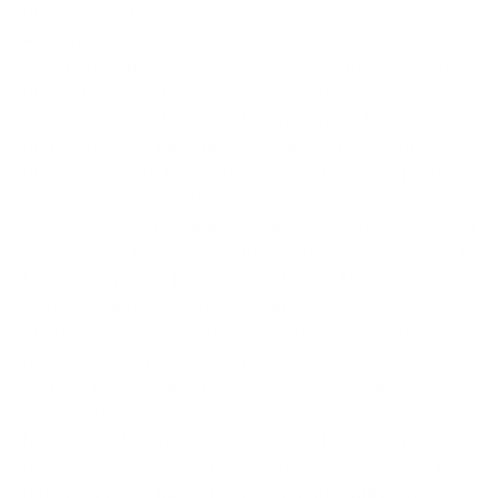
fine a oltre due mesi di ricerche e speranze.
Ad annunciarlo è stato il sindaco di Erchie, Giuseppe
Margheriti, spiegando che sono già state avviate le
procedure per il rimpatrio della salma con il
coordinamento del Consolato italiano a Tripoli. Il
primo cittadino ha espresso vicinanza alla famiglia e
ringraziato tutte le autorità che hanno preso parte
alle ricerche e alle attività di identificazione.
La svolta era arrivata a inizio luglio, quando sui social
era circolata la foto del corpo di un uomo ritrovato in
Libia, ancora con la muta da kitesurf. Nonostante
alcuni dettagli avessero inizialmente alimentato
dubbi, gli accertamenti genetici hanno confermato
l’identità di Piepoli, avvalorando l’ipotesi che vento e
correnti lo avessero trascinato per centinaia di
chilometri fino alle coste libiche.
Nei prossimi giorni saranno resi noti data e orario del
rientro della salma a Erchie, dove si svolgeranno i
funerali. Piepoli lascia la moglie e due figli piccoli.