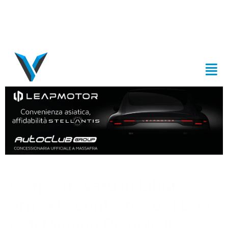
Corpo trovato in Libia,
arriva la conferma del Dna:
è di Mimmo Piepoli. Il