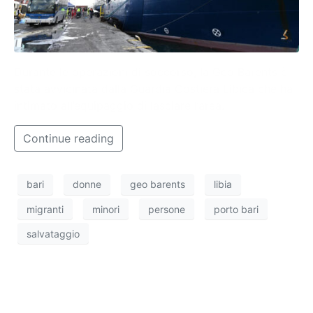
Durante le operazioni di soccorso, la Geo Barents è
stata avvicinata dalla Guardia Costiera Libica che ha
intimato all’equipaggio di lasciare l’area.
Continue reading
bari
donne
geo barents
libia
migranti
minori
persone
porto bari
salvataggio