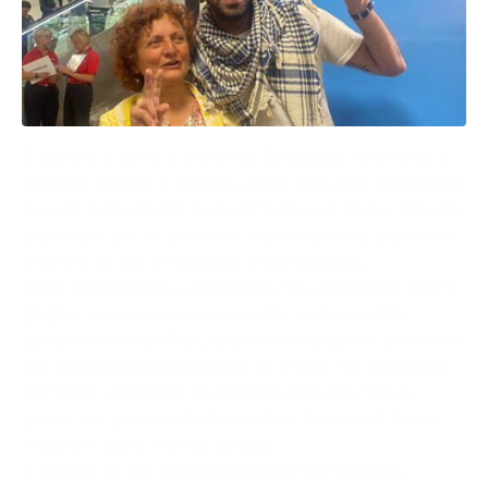
È tornato a casa, a Molfetta, Domenico Centrone, il
docente 33enne e attivista della carovana umanitaria
di terra della Global Sumud Flotilla per Gaza, rimasto
trattenuto per un mese in Libia insieme ad altri nove
attivisti, tra cui la foggiana Dina Alberizia.
Dopo l’atterraggio a Fiumicino nella mattinata del 24
giugno, in serata è stato accolto nella sua città
dall’affetto di familiari, amici e compagni di attivismo.
“Se dovessi tornare indietro lo rifarei”, ha dichiarato
Centrone ai cronisti, spiegando però che fino a
poche ore prima della liberazione temeva di dover
restare in Libia fino ad agosto.
Il 33enne ha poi ribadito il valore dell’impegno