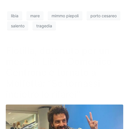
libia
mare
mimmo piepoli
porto cesareo
salento
tragedia
Flotilla, detenuto per un
mese in Libia. Domenico
Centrone è tornato a
Molfetta: “Se tornassi
indietro lo rifarei”