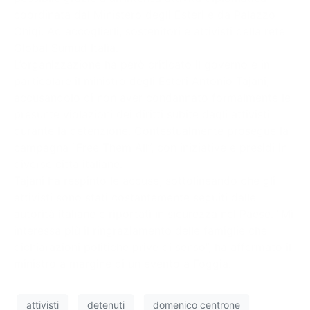
coordinata dal Ministero degli Esteri e da Palazzo
Chigi. Ad accoglierli, sostenitori e attivisti della rete
Global Sumud Italia.
L’organizzazione ha però criticato il governo e in
particolare il ministro degli Esteri Antonio Tajani,
accusandolo di non aver condannato formalmente le
presunte violazioni dei diritti subite dagli attivisti
durante la detenzione. Contestualmente prosegue la
campagna “Free Them All”, con iniziative e presidi in
diverse città italiane.
Tajani ha respinto le accuse, sottolineando che gli
attivisti sono stati costantemente seguiti dalle
autorità italiane e riportati in sicurezza nel Paese. “Mi
interessa più il ringraziamento delle famiglie che
dichiarazioni politiche prive di senso”, ha affermato il
ministro a margine di un evento a Foggia.
attivisti
detenuti
domenico centrone