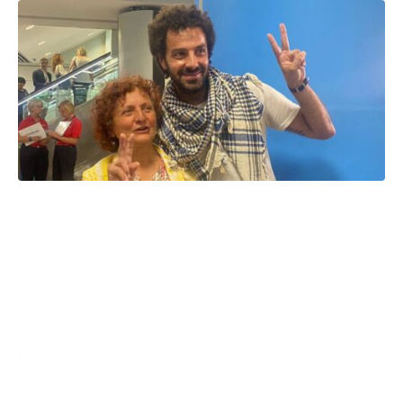
Sono rientrati in Italia Domenico Centrone e
Leonarda Alberizia, gli attivisti pugliesi della
carovana umanitaria Global Sumud Flotilla per Gaza
detenuti per circa un mese a Bengasi con l’accusa di
ingresso illegale in Libia. I due sono atterrati
all’aeroporto di Roma Fiumicino con un volo
proveniente da Tunisi, insieme all’italo-uruguaiano
Matias Alvarez Rodriguez.
La liberazione, avvenuta il 23 giugno, è stata resa
possibile grazie a un’intensa attività diplomatica