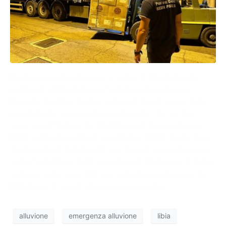
Per l’emergenza alluvione in Libia, il dipartimento
nazionale di Protezione Civile ha autorizzato la
Regione Puglia a fornire materiale Dpi in aiuto della
popolazione. Lo annuncia la Regione. “Si tratta –
viene specificato – di 175mila pezzi di mascherine
FFP2, 240mila pezzi di mascherine FFP3, 5mila tute,
9mila camici”. Il materiale partito ieri sera dalla sede
della Protezione civile regionale di Modugno, è stato
caricato sulla nave militare San Marco nel porto di
Brindisi ed è ora in viaggio verso la Libia.
alluvione
emergenza alluvione
libia