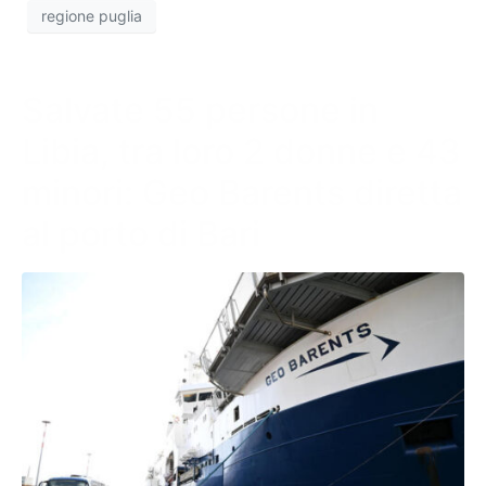
regione puglia
Salvate 55 persone in
Libia, tra loro 2 donne e 43
minori: Geo Barents diretta
al porto di Bari