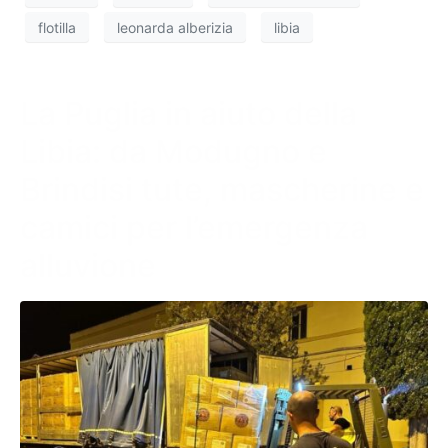
flotilla
leonarda alberizia
libia
La Puglia in aiuto della
Libia: da Modugno e
Brindisi tute, mascherine e
camici per l’emergenza
alluvione