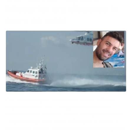
kitesurfer era disperso in
mare da mesi
È di Mimmo Piepoli, il kitesurfer 39enne di Erchie
disperso in mare dal 1° maggio scorso durante
un’uscita in kite a Porto Cesareo, il corpo ritrovato il
2 luglio al largo delle coste di Bengasi, in Libia. La
conferma è arrivata dall’esame del Dna, che ha posto