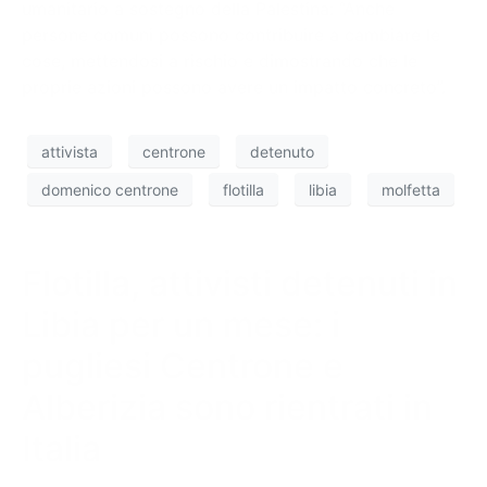
umanitario a sostegno della Palestina: “Anche
persone comuni possono contribuire a cambiare le
cose, mettendosi a rischio e dimostrando che le
proprie azioni possono avere un impatto concreto”.
attivista
centrone
detenuto
domenico centrone
flotilla
libia
molfetta
Flotilla, attivisti detenuti in
Libia per un mese: i
pugliesi Centrone e
Alberizia sono rientrati in
Italia