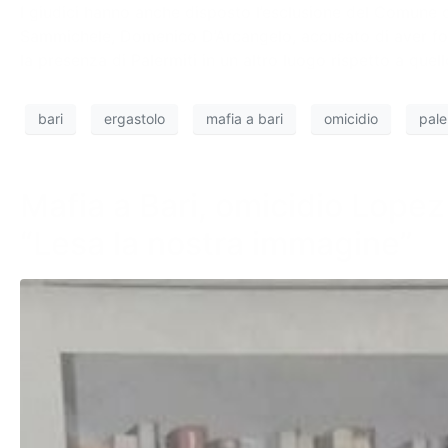
I giudici hanno anche disposto l’esclusione del Comune di 
Sammichele, Domenico D’Arcangelo, accusato di aver forni
la presenza di Palermiti in un altro luogo rispetto a que
bari
ergastolo
mafia a bari
omicidio
pale
Mafia a Bari, omicidio Lopez
“Lesa la nostra immagine”