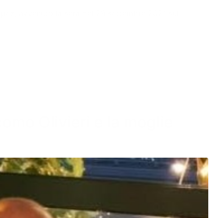
 Lopez, avvenuto la sera del 29 settembre 2021 sul
acomo Olivieri e la moglie