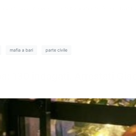
irsi parte civile nel processo dell’omicidio del 31enne Ivan
mafia a bari
parte civile
lba: 130 indagati. Arrestati Gi