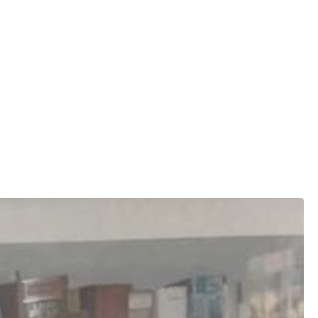
involto anche l’ex comandante della polizia locale di
una multa falsa nei suoi confronti, in modo da attestare
ue anni.
o. Comune parte civile: