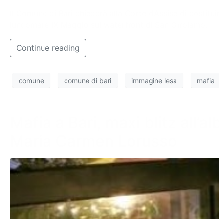
Il Comune di Bari chiederà alla Corte d’Assise di costitu
lungomare IX Maggio sul waterfront di San Girolamo.
Continue reading
comune
comune di bari
immagine lesa
mafia
Mafia a Bari, maxi blitz all’a
Maria Carmen Lorusso