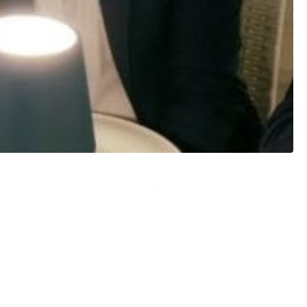
oncussione. Misure cautelari anche per Tommy Parisi, per
i Francesco Frezza e Massimo Bellizzi.