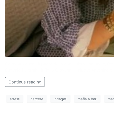
Coinvolto anche il padre della consigliera comunale, l’e
Eugenio Palermiti, il figlio Giovanni, il nipote Antonino 
Continue reading
arresti
carcere
indagati
mafia a bari
mar