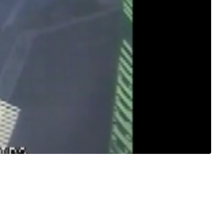
2018, a Bari, in cui fu ucciso Walter Rafaschieri e ferito
to all’ergastolo in primo grado, e a 18 anni per Mineccia
onosciute le attenuanti generiche. Palermiti, figlio del
conto di pena anche per il collaboratore di giustizia