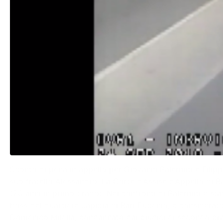
Sconto di pena in appello per Giovanni Palermiti e Filipp
suo fratello Alessandro. La Corte d’Assise d’Appello di B
(20 anni in primo grado). Nei confronti di Palermiti è sta
boss del quartiere Japigia di Bari Eugenio, è considerato 
Domenico Milella, condannato dai giudici di secondo gra