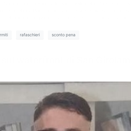
Sammichele di Bari tra le parti civili: nell’inchiesta era co
to un alibi a Palermiti inducendo una vigilessa a redigere 
llo dell’omicidio. In primo grado era stato condannato a cinq
rmiti
rafaschieri
sconto pena
 sul waterfront di San Girolam