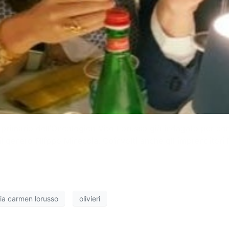
x primario dell’Oncologico Vito Lorusso già indagato per c
e il genero Filippo Mineccia. Coinvolti anche gli imprenditor
ia carmen lorusso
olivieri