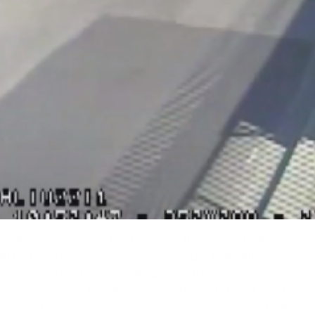
o Mineccia, imputati per l’agguato mafioso del 24 settembre 
ari ha ridotto a 20 anni la condanna per Palermiti, condanna
ta esclusa l’aggravante della premeditazione e sono state ric
dagli inquirenti l’organizzatore e l’esecutore del delitto. S
do a otto anni di reclusione (da nove anni e quattro mesi).