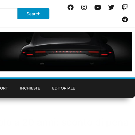
PORT
INCHIESTE
EDITORIALE
olo a 20 anni: sconto di pena