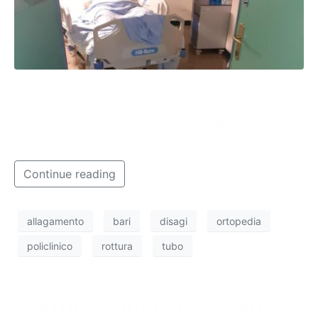
La mattina del 28 agosto riceviamo questa
segnalazione da un dipendente del Policlinico, solo in
queste ore, siamo riusciti ad avere le immagini di
quanto successo.
Continue reading
allagamento
bari
disagi
ortopedia
policlinico
rottura
tubo
Rottura condotta a Bari,