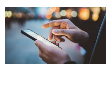
Una vicenda dai contorni delicati approda in tribunale
nel Salento, dove un 41enne leccese dovrà
rispondere di accuse pesanti legate alla fine della
relazione con una giovane di 26 anni. L’uomo è
imputato per furto, stalking, diffamazione aggravata,
diffusione illecita di materiale sessualmente esplicito
e divulgazione di contenuti generati con sistemi di