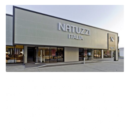
È “incolmabile” la distanza tra Natuzzi spa e
sindacati, quindi la riunione di ieri al Ministero delle
Imprese e del Made in Italy si è chiusa con un
mancato accordo. Ne dà notizia Natuzzi in una nota.
All’incontro erano presenti anche rappresentanti delle
Regioni Puglia e Basilicata. Oggetto del confronto il
Piano Industriale 2026-28 che – secondo Natuzzi – è
“la risposta strategica alla necessità di affrontare la