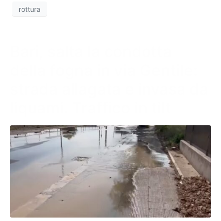
rottura
Bari, salta la condotta
della fogna in via Gentile:
strada allagata e invasa da
liquami. Traffico in tilt