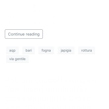
Enormi disagi alla circolazione, sul posto sono
intervenuti la Polizia Locale e i tecnici
dell’Acquedotto Pugliese per riparare la rottura,
causata probabilmente dal maltempo di questi giorni
Continue reading
aqp
bari
fogna
japigia
rottura
via gentile
Rottura condotta idrica a
Bari, lavori terminati in
corso Benedetto Croce.
Aqp: “Da stasera flusso