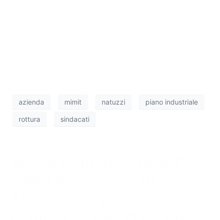
posizione del sindacato, il Mimit non ha potuto fare
altro che registrare al momento una distanza
incolmabile delle due posizioni”.
Natuzzi “auspica che i sindacati recuperino a livello
nazionale quanto territoriale la necessaria
consapevolezza del quadro complesso in cui
l’azienda dovrà muoversi”.
azienda
mimit
natuzzi
piano industriale
rottura
sindacati
Scusa se insisto, quant’è
infantile Silvio Sisto.
Antonio rompe col
bomber: “Deve chiedere