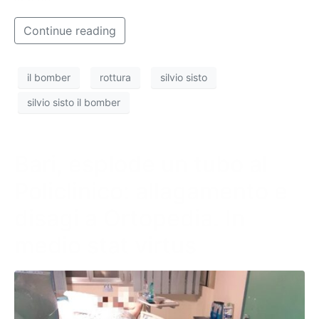
Continue reading
il bomber
rottura
silvio sisto
silvio sisto il bomber
Bari, esplode un tubo al
Policlinico: allagamento e
disagi a Ortopedia. In
medio stat virtus