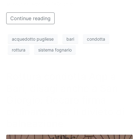
ammodernamento della rete.
Continue reading
acquedotto pugliese
bari
condotta
rottura
sistema fognario
Rottura condotta Aqp a
Bari, disagi anche a San
Giorgio: Decaro firma
ordinanza per il divieto di
balneazione