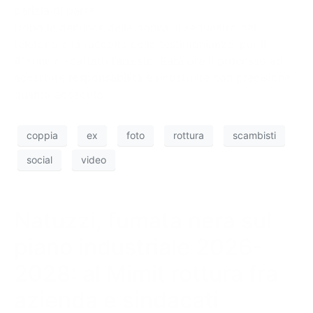
perizia di parte.
Dopo le denunce della donna, il sequestro del
telefono e la raccolta delle testimonianze, per il
41enne è scattato l’arresto. Sarà ora il processo ad
accertare responsabilità e ricostruire con precisione
quanto accaduto.
coppia
ex
foto
rottura
scambisti
social
video
Natuzzi, fumata nera sul
piano industriale 2026-
2028: al Mimit rottura fra
azienda e sindacati