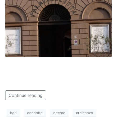
Il tratto di mare si estende dal limite sud della
spiaggia di Torre Quetta (presso distributore
carburanti Total Erg) sino al lido Divina Beach (ex
Lido il Trullo) incluso.
Continue reading
bari
condotta
decaro
ordinanza