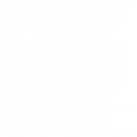
forte instabilità geopolitica ed economica attuale e di
adattare il proprio modello di business in risposta ad
uno scenario globale in profonda trasformazione”.
Nel corso della riunione, l’azienda – è detto in un
comunicato – “ha più volte offerto aperture e
disponibilità sull’intero impianto proposto cercando
di trovare una sintesi sostenibile per la salvaguardia
dell’occupazione e dell’indotto, cercando altresì di
tutelare l’indispensabile equilibrio
economico/finanziario. Le organizzazioni sindacali
“hanno dato disponibilità a trattare solo un incentivo
all’esodo ed hanno dimostrato chiusura sugli altri
aspetti del piano presentato dall’azienda”.
“Questa chiusura – aggiunge Natuzzi – risulta
ingiustificata perché tutte le iniziative aziendali erano
in ogni caso volte a tutelare l’intero perimetro
occupazionale in un’ottica di ristrutturazione e
conseguente rilancio della Natuzzi. A fronte di questa