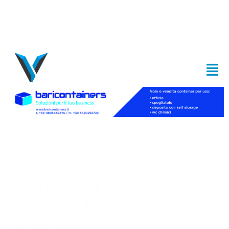
Coppia di scambisti si
lascia, lui diffonde foto
intime di lei dopo la
rottura: 41enne finisce a
processo