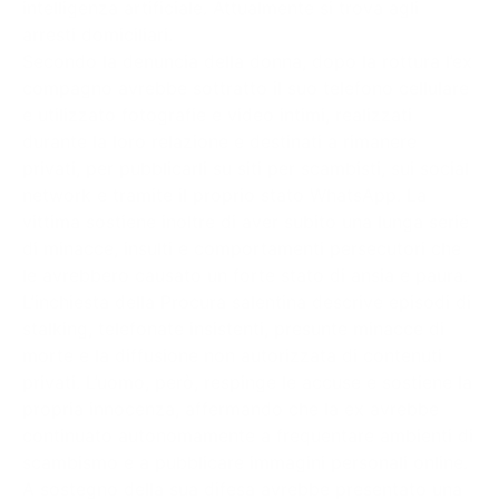
intelligenza artificiale. Attualmente si trova agli
arresti domiciliari.
Secondo la denuncia della donna, dopo la rottura l’ex
compagno avrebbe sottratto il suo telefono cellulare
e utilizzato fotografie e video intimi, realizzati
durante la loro relazione e destinati a rimanere
privati, per pubblicarli su siti per scambisti, sui social
network e tramite il proprio stato WhatsApp. La
vittima sostiene inoltre di aver subito una lunga serie
di minacce, insulti e comportamenti persecutori che
le avrebbero causato un forte stato di ansia e paura.
L’inchiesta della Procura salentina descrive episodi di
stalking, telefonate insistenti, presunte minacce di
morte e la diffusione non autorizzata di contenuti
privati. L’uomo, però, respinge le accuse e sostiene la
propria innocenza, affermando che la ex avrebbe
continuato autonomamente a frequentare ambienti di
scambismo e a pubblicare immagini personali online.
A sostegno della sua difesa avrebbe presentato una