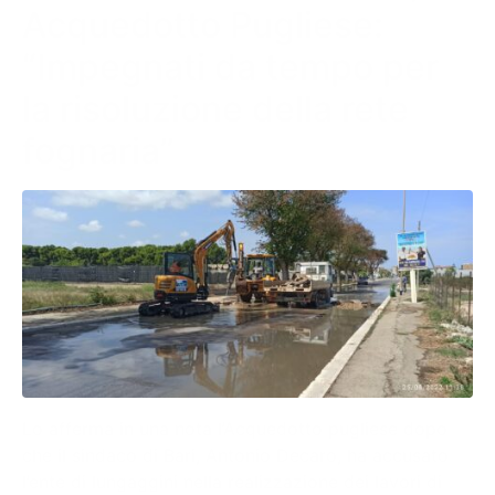
Acquedotto Pugliese:
“Impegnati da tempo per
la risoluzione della rete
fognaria”
Lo afferma in una nota l’Acquedotto pugliese dopo
che il sindaco di Bari, Antonio Decaro, ha accusato
l’ente di lungaggini nella realizzazione dei lavori di