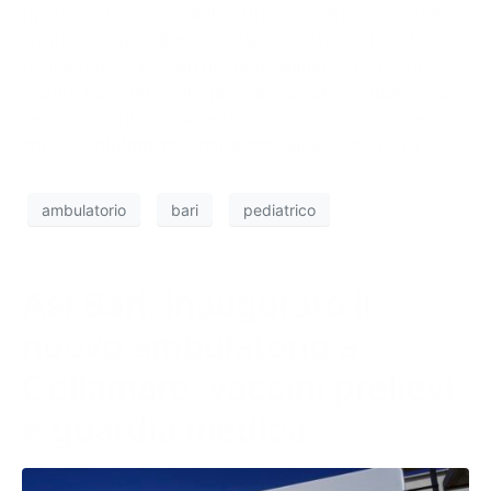
tipologia non è possibile affrontare all’esterno delle
strutture ospedaliere. Abbiamo a disposizione le
tecnologie e un team multidisciplinare che potrà
gestire pazienti molto piccoli o ad alta complessità,
secondo i criteri di anestesiologia e di sedazione che
sono assolutamente indispensabili in questi casi
ambulatorio
bari
pediatrico
Asl Bari, inaugurato il
nuovo ambulatorio a
Cellamare: vaccini prelievi
e guardia medica