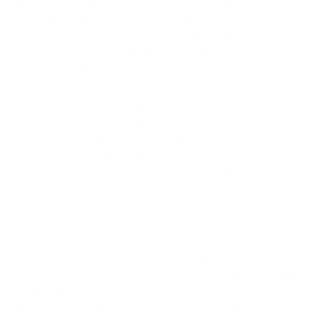
all’interno dell’ambulatorio di Ematologia del
Policlinico di Bari. Un luogo dove non si viene a farsi
le unghie, ma a sottoporsi a terapie ed esami molto
importanti. Qui si curano le leucemie e tante altre
patologie del sangue e delle cellule. Quindi pazienti
fragili, già compromessi dalla malattia, e altri che
iniziano una routine di accertamenti”.
Inizia così la denuncia arrivata in redazione da un
nostro lettore. “Bene, è la terza volta che
accompagno una mia carissima amica per sottoporsi
ad esami, tra questi un prelievo di midollo osseo,
eseguito il 21 luglio scorso – racconta -.
L’appuntamento era alle 8 di mattina, i corridoi e le
sale d’aspetto erano già stracolme di gente chiusa
dietro le mascherine, come anche i propri
accompagnatori. La mia amica è stata chiamata per il
prelievo alle ore 14:00, dopo una estenuante attesa di
ben 6 ore”.
“I pazienti entrano, prendono un biglietto in base alla