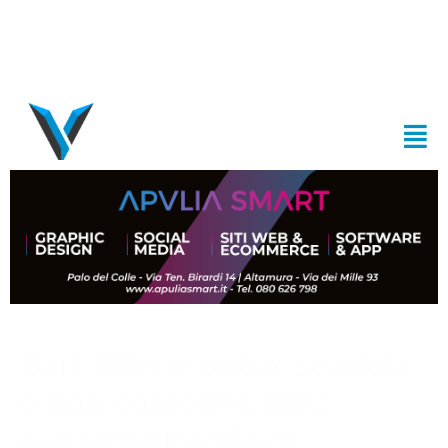
Bari, filler e botox scaduti
o non conformi. Blitz
nell’ambulatorio di