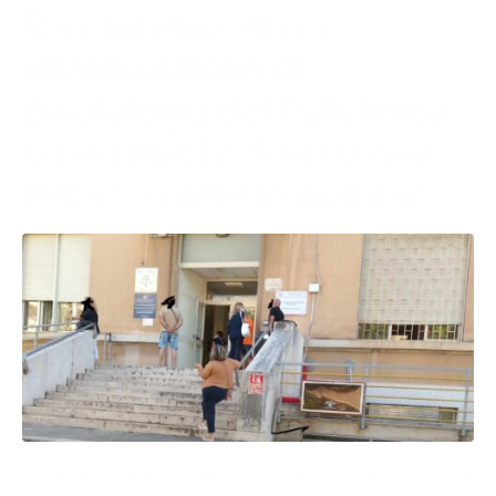
Bari, lunghe attese
all’ambulatorio di
Ematologia del Policlinico.
La denuncia: “Non basta
lottare contro le malattie”
“Vorrei parlarvi di un problema che da anni si verifica