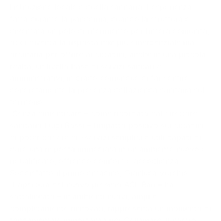
l’istituzione locale e quella sanitaria. L’esperienza
fatta durante la pandemia, quando la struttura è
diventata un polo di riferimento per l’intera comunità,
oggi diventa la risposta non più emergenziale ma
ordinaria per offrire ai cittadini, anche in una piccola
realtà, un livello base di servizi sanitari e
amministrativi, in grado comunque di far sentire
concretamente la presenza dell’azienda sanitaria sul
territorio”.
“Senza dimenticare – come ricordato dal direttore
sanitario Luigi Rossi – l’impatto positivo sui cittadini
di poter godere di «servizi semplici e utili capaci di
dare una risposta immediata in un ambiente nuovo e
riqualificato, offrendo comfort e accoglienza”.
Soddisfatto il primo cittadino, Gianluca Vurchio:
“L’apertura del nuovo presidio ASL Bari – ha
sottolineato – in ambienti nuovi, ampi e
completamente rinnovati, rappresenta un momento di
fondamentale importanza per Cellamare. Il nostro