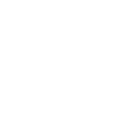
visita o esame da sottoporsi, e attendono di essere
chiamati tramite un megafono mal funzionante e
spesso incomprensibile – continua -. Manca infatti un
display, come manca la possibilità di avere
chiarimenti sul perché di tanta attesa. Mancanza di
personale? Lentezza? Programmazione non idonea?
Ho chiesto in varie occasioni alla guardia giurata che
presidia l’ingresso. ‘Mi faccia parlare con un
responsabile…’, nessuna risposta, un timido alzare le
spalle, come dire non so, mi fa dispiace”.
“Oggi mi risponde: ‘quando andate dentro, ditelo al
medico’. Ore 14, siamo ancora qui, per altri esami e
colloqui con i medici. L’appuntamento era alle 12. Non
si sa quando usciremo per tornare a casa. Così come
tanti altri. È questo il trattamento previsto in un
ospedale che vanta competenze e professionalità in
tutto il meridione e oltre? Dopo il danno di una
malattia importante, la beffa di una sanità sempre più
ridotta ad un lebbrosario, salvo se si ha la