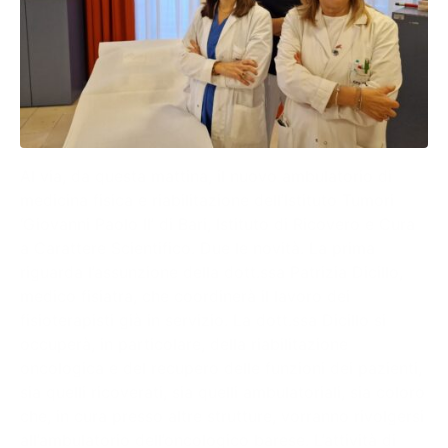
Al via, da questa mattina, il nuovo ambulatorio di
medicina fisica e riabilitazione dell’Istituto Tumori
‘Giovanni Paolo II’ di Bari, Istituto di Ricovero e Cura
a Carattere Scientifico. Due le novità. La prima
riguarda l’assunzione della dott.ssa Patrizia Dicillo,
medico fisiatra, che coordinerà il lavoro dei
fisioterapisti già in servizio. La dott.ssa Dicillo si
occuperà, in particolare, della riabilitazione
oncologica e del recupero delle funzioni dei pazienti,
sia quelli ricoverati, sia quelli ambulatoriali, sia coloro
che, in cura presso altre strutture, vorranno rivolgersi
all’ambulatorio dell’oncologico barese. L’attività di