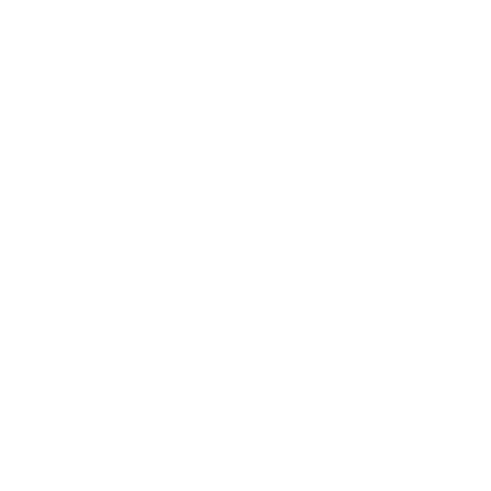
vogliamo sperimentare in questo Istituto: non
occuparci solo della cura del tumore, ma del
benessere globale del paziente”.
“La riabilitazione oncologica – spiega la dott.ssa
Dicillo – è una tappa fondamentale del percorso di
cura dei pazienti con tumore perché permette di
limitare i danni e gli effetti collaterali della
chemioterapia, della radioterapia oppure degli
interventi chirurgici. Pensiamo, per esempio, alle
pazienti che hanno subito una mastectomia e che
possono quindi avere problemi con la mobilità della
spalla o linfedema. I trattamenti riabilitativi, specie se
precoci, permettono di migliorare la qualità di vita
dei pazienti durante e dopo i trattamenti”.
“Si tratta – commenta Gero Grassi, presidente del
Consiglio di Indirizzo e Verifica dell’Istituto – di un
ulteriore passo avanti verso una medicina che mette
al centro la persona e che, oltre alla cura della
malattia, si preoccupa di garantirgli il più rapido