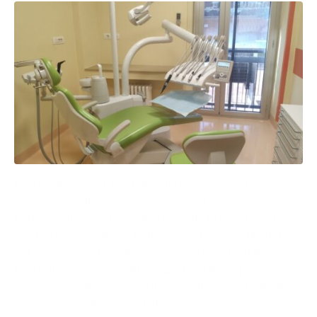
E’ nuovamente attivo l’ambulatorio di odontoiatria
pediatrica dell’ospedale pediatrico Giovanni XXIII di
Bari, inaugurato questa mattina alla presenza del
direttore generale del Policlinico, Giovanni Migliore, e
del direttore del reparto Odontoiatria Gianfranco
Favia. Il servizio è rivolto in particolare ai piccoli
pazienti fragili, i cosiddetti non collaboranti, che in
ragione di forme di disabilità possono avere