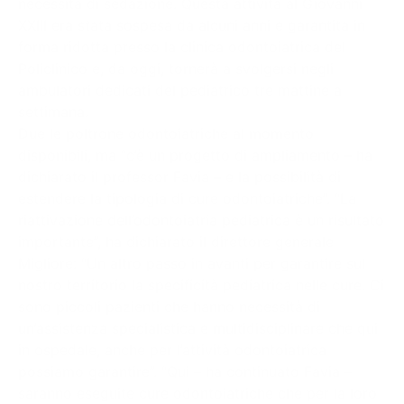
necessità di sedazione. Questa attività al Giovanni
XXIII era stata sospesa da alcuni anni e garantita in
forma ridotta presso la clinica odontoiatrica del
Policlinico e, da oggi, tornerà a svolgersi negli
ambulatori dedicati del pediatrico tre mattine a
settimana.
Due le poltrone odontoiatriche al momento
disponibili, ma “c’è un progetto di ampliamento – ha
dichiarato il professor Favia – e la possibilità di
estendere la tipologia di cure odontoiatriche”. “La
riattivazione dell’odontoiatria pediatrica è un risultato
importante”, ha dichiarato il direttore generale
Migliore: “Un altro passo in avanti per garantire sul
nostro territorio la specificità pediatrica nelle cure. Ci
sono piccoli pazienti che hanno necessità di
un’assistenza specialistica e multidisciplinare che qui
in ospedale, anche per l’attività odontoiatrica
possiamo garantire”. “Qui – ha continuato Favia –
saranno eseguite cure odontoiatriche che per la loro