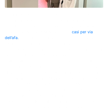
Un ambulatorio dedicato per assistere i pazienti che
arrivano in pronto soccorso con sintomi causati da
un colpo di calore è stato aperto oggi dal Policlinico
di Bari per far fronte all’aumento dei
casi per via
dell’afa.
Dopo il triage al pronto soccorso, i pazienti
saranno presi in carico da un ambulatorio dedicato
ad ‘Asclepios 3’. L’ambulatorio resterà attivo in tutto il
periodo dell’emergenza e sarà aperto tutti i giorni
dalle 8 alle 20 ed è stato affidato ai medici delle
unità operative di pneumologia e gastroenterologia.
“Il sistema di fast track – spiega il direttore generale
del Policlinico Giovanni Migliore – consentirà un più
rapido accesso per i pazienti che necessitano di
assistenza, ma che non presentano condizioni di
gravità tale da richiedere l’alta intensità di cura.
L’obiettivo è quello di alleggerire il carico di lavoro
dei professionisti di pronto soccorso durante questa