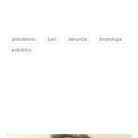
disponibilità economica di farsi curare a pagamento
tramite i soliti baroni della medicina. E il percorso è
tutto in salita”.
ambulatorio
bari
denuncia
Ematologia
policlinico
Malore fatale in
ambulatorio, Lecce piange
il medico 57enne
Francesco Abati: lascia
moglie e due figlie