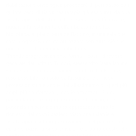
riabilitazione oncologica procederà di pari passo con
gli interventi di fisiokinesiterapia già assicurati da due
fisioterapisti dell’Istituto. La seconda novità, invece,
riguarda l’allestimento dell’ambulatorio nell’ex
biblioteca, al piano terra dell’Istituto, in una sala che
sarà progressivamente attrezzata con tutto ciò che
occorre per la medicina riabilitativa.
“Prende progressivamente forma – così il direttore
generale dell’Istituto Tumori, Alessandro Delle Donne
– il costante ammodernamento del nostro Istituto,
reso possibile non solo dall’assunzione di nuovi
professionisti ma anche dall’allestimento di spazi più
ampi, più confortevoli, meglio attrezzati. Siamo
particolarmente orgogliosi di questo inizio, che
potenzia un servizio molto apprezzato e molto
richiesto dai nostri pazienti visto che fisiatria e
fisioterapia incidono positivamente nel percorso di
cura dei pazienti oncologici. Ed è proprio questo che