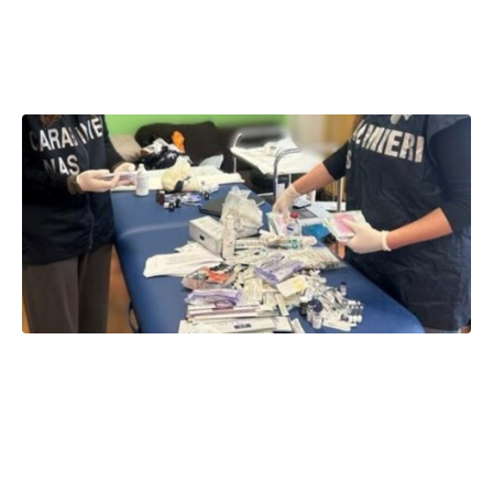
medicina estetica: multe
per 146mila euro
I carabinieri del Nucleo Antisofisticazioni e Sanità
(Nas) di Bari hanno sequestrato un ingente
quantitativo di dispositivi medici irregolari nel corso
di un’ispezione igienico-sanitaria effettuata in un
ambulatorio di medicina estetica.