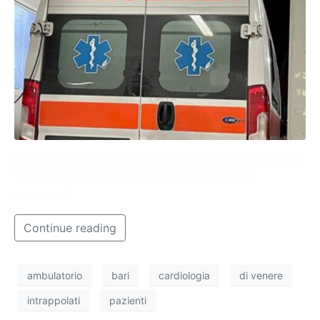
Disagi nell’ambulatorio di Cardiologia all’ospedale Di
Venere a causa del malfunzionamento di tre
ascensori.
Continue reading
ambulatorio
bari
cardiologia
di venere
intrappolati
pazienti