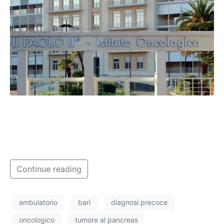
L’Istituto Tumori di Bari aderisce al registro italiano di
famiglie a rischio di cancro del pancreas e mette a
disposizione consulenze ed esami per la diagnosi
precoce.
Continue reading
ambulatorio
bari
diagnosi precoce
oncologico
tumore al pancreas