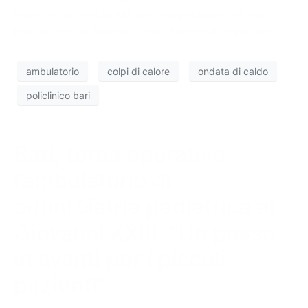
emergenza dovuta alle alte temperature che sta
portando a un aumento degli accessi in ospedale”
ambulatorio
colpi di calore
ondata di caldo
policlinico bari
Bari, torna operativo
l’ambulatorio di
odontoiatria pediatrica al
Giovanni XXIII: “Un passo
in avanti per i piccoli
pazienti”