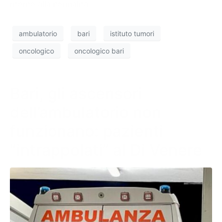
ritorno alla normalità”.
ambulatorio
bari
istituto tumori
oncologico
oncologico bari
Bari, gli ascensori
dell’ambulatorio non
funzionano: pazienti
“intrappolati” al Di Venere