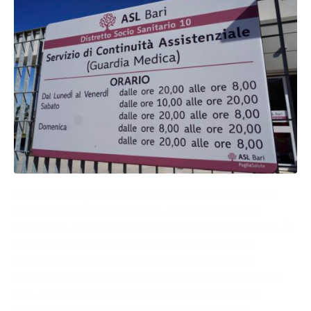
Un nuovo presidio territoriale di salute al servizio
della comunità di Cellamare. La struttura di via
Gorizia 18, recentemente ristrutturata dal Comune, è
stata inaugurata stamane dal presidente della
Regione Puglia, Michele Emiliano, dal sindaco
Gianluca Vurchio e dal direttore generale della ASL
Bari, Antonio Sanguedolce, accompagnato dal
direttore sanitario, Luigi Rossi e dal direttore