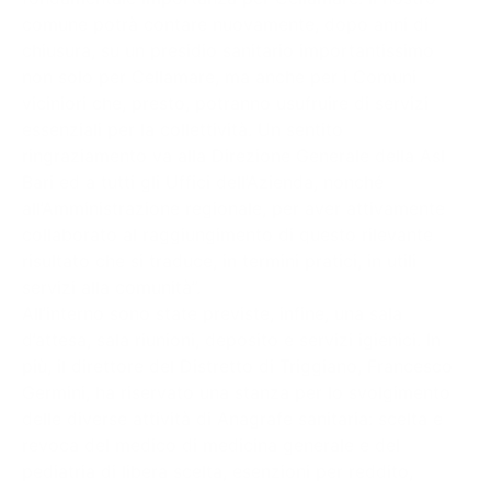
comune potrà contare nuovamente, dopo anni di
chiusura, su un presidio sanitario importantissimo
non solo per Cellamare, ma anche per i Comuni
viciniori che, presto, potranno usufruire di servizi
essenziali per la collettività. Un sentito
ringraziamento va alla Direzione Generale della Asl
Bari ed a tutti gli Uffici dell’Azienda, nonché
all’Amministrazione regionale, per aver attivamente
collaborato al raggiungimento di questo rilevante
risultato che si traduce, in termini pratici, in utili
servizi alla comunità”.
All’interno sono state previste, infine, una sala
d’attesa, sala riunioni, deposito e servizi igienici. In
più, il direttore del Distretto di Triggiano, Francesco
Germini, ha riservato una stanza per lo svolgimento
delle diverse attività di Anagrafe sanitaria: scelta e
revoca del medico di medicina generale e del
pediatria di libera scelta, esenzioni per reddito,