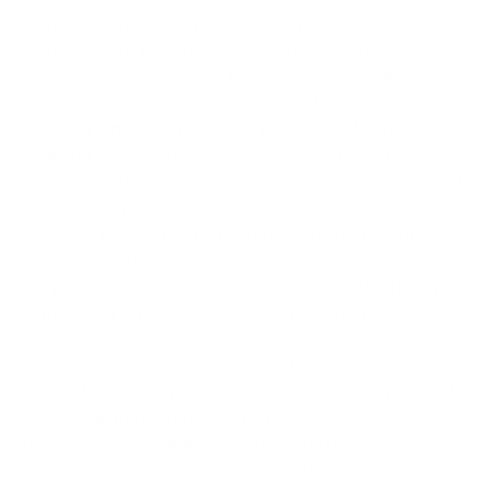
amministrativo Luigi Fruscio, alla presenza
dell’assessore regionale alla Sanità, Rocco Palese, e
del consigliere regionale Francesco Paolicelli.
“Abbiamo avviato oggi l’ennesima struttura territoriale
in Puglia – ha commentato il presidente Michele
Emiliano – che consentirà maggiore comodità ai
cittadini e che permetterà di scaricare dalle pressioni
gli ospedali più grandi che sorgono qui vicino.
Questo – ha aggiunto – potrebbe diventare a breve
un centro di riferimento per i medici di famiglia che
qui potrebbero avere macchinari e ambulatori comuni
in modo da rendere un servizio migliore alla
cittadinanza”.
Il nuovo presidio, usato durante la pandemia come
centro tamponi e per le vaccinazioni, ora avrà dignità
di polo sanitario di base, divenendo punto di
riferimento per garantire alcuni servizi alla
cittadinanza direttamente sul territorio. Per