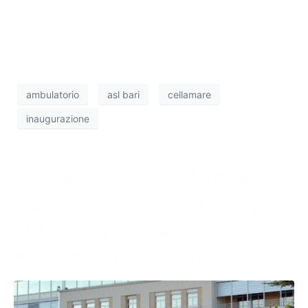
patologia e invalidità, richiesta tessera sanitaria,
attivazione fascicolo sanitario elettronico, attivazione
carta nazionale dei servizi, acquisto alimenti per
celiaci e altri.
ambulatorio
asl bari
cellamare
inaugurazione
Oncologico Bari, tumore al
pancreas: ambulatorio per
la sorveglianza dei
soggetti ad alto rischio