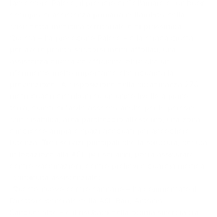
l’assessore Palese, il presidio di Cellamare è “un buon
esempio di assistenza primaria nell’ambito della
cosiddetta medicina territoriale e di prossimità.
Questa – ha proseguito Palese – è la strada giusta
per avere pronto soccorsi meno affollati, una
assistenza diretta ed efficiente oltre che un
riferimento molto importante che riguarda la
prevenzione”. A disposizione della cittadinanza 270
metri quadri distribuiti su un unico livello a piano
terra, quindi di facile accesso anche per le persone
con disabilità, area parcheggio all’esterno, una zona
d’ingresso ampia e spazi adeguati per accogliere
l’utenza. Tre i servizi principali che la struttura, ceduta
in locazione alla ASL per sei anni, potrà assicurare:
centro vaccinazioni, centro prelievi e guardia medica
(continuità assistenziale).
“Questo nuovo centro sanitario – ha commentato il
Direttore generale della ASL Bari, Antonio
Sanguedolce – è il risultato della ottima sinergia tra