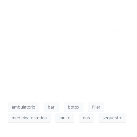
Nel dettaglio, i militari hanno rinvenuto 101 dispositivi
tra filler e tossina botulinica privi delle necessarie
istruzioni e avvertenze in lingua italiana, in violazione
delle norme vigenti.
Nel corso dei controlli sono emerse anche ulteriori
irregolarità: 61 confezioni risultavano scadute, mentre
altri 6 dispositivi erano conservati in condizioni non
idonee.
L’operazione si è conclusa con il sequestro
amministrativo del materiale, per un valore
complessivo di circa 150mila euro. Contestualmente
sono state elevate sanzioni amministrative per un
totale di circa 146mila euro.
ambulatorio
bari
botox
filler
medicina estetica
multe
nas
sequestro