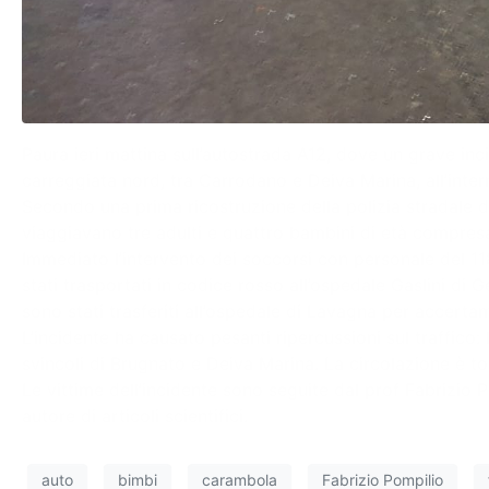
Paura ieri mattina sull’autostrada A12, dove un grave in
carreggiata nord, tra Carrodano e Deiva Marina, all’inter
Secondo una prima ricostruzione della polizia stradale di
viaggiavano tre adulti e quattro bambini di età compresa t
Immediato l’intervento dei soccorsi con personale del 118
stati trasportati in codice rosso all’ospedale Gaslini di G
sono stati trasferiti all’ospedale di Lavagna per accertam
L’incidente ha causato pesanti ripercussioni sul traffico:
svincoli di Brugnato e Deiva Marina. La circolazione è t
Le vittime dell’incidente sono seguite dal prof Fabrizio P
autore di articoli scientifici.
auto
bimbi
carambola
Fabrizio Pompilio