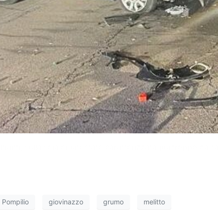
hianti, sulla scia di un’estate caratterizzata purtroppo da t
o Pompilio
giovinazzo
grumo
melitto