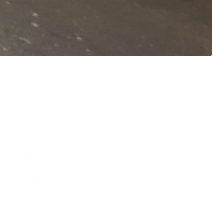
 Lo schianto è avvenuto poco dopo le 10.30 nella
ltata più volte sull’asfalto. A bordo del veicolo
i, inizialmente considerati in condizioni più serie, sono
nte non sarebbero in pericolo di vita. Gli altri feriti
e e si sono formate code fino a sette chilometri tra gli
rivate e della navigazione, consulente legale, giurista