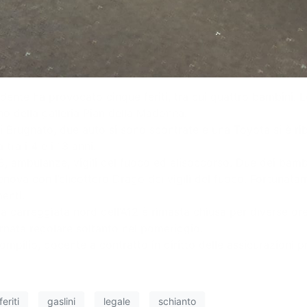
cidente ha provocato cinque feriti, tra cui quattro bambini.
no della galleria Pian della Madonna.
 Brugnato, due auto si sono scontrate e una Toyota si è riba
ra i 4 e i 13 anni.
, ambulanze, vigili del fuoco ed elisoccorso. Due dei bambin
enova con l’elicottero Drago dei vigili del fuoco. Fortunatame
enti.
 la carreggiata nord dell’A12 è rimasta chiusa per diverse or
ornata regolare soltanto nel pomeriggio.
ompilio, docente a contratto in diritto delle assicurazioni p
feriti
gaslini
legale
schianto