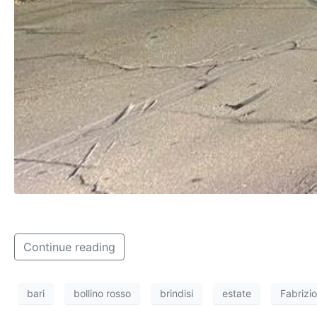
La settimana di Ferragosto è stata segnata da terribili sc
Continue reading
bari
bollino rosso
brindisi
estate
Fabrizi