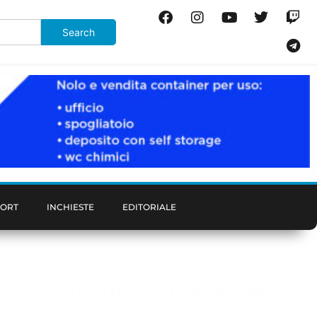
PORT
INCHIESTE
EDITORIALE
 due bambini trasportati al