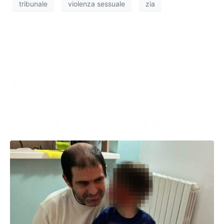
tribunale
violenza sessuale
zia
La zia del bimbo scampato
alla strage di
Torremaggiore: “Chiede
della mamma e della
sorella ma non del papà”