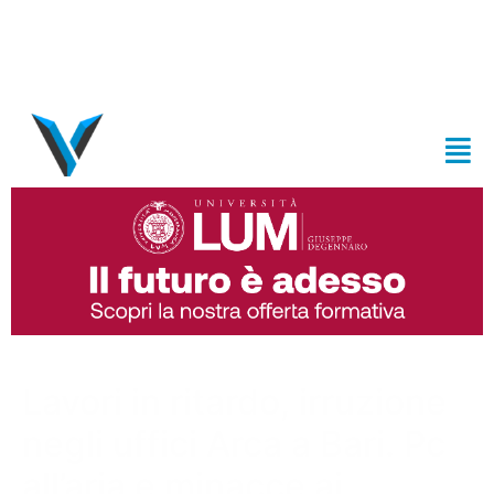
Lavori in ritardo, irruzione
negli uffici Arca a Bari. Pc
all’aria e minacce ai