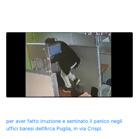
dipendenti: condannate
zia e nipote
Zia e nipote di 50 e 24 anni sono state condannate
con due decreti penali e con due multe da 500 euro
per aver fatto irruzione e seminato il panico negli
uffici baresi dell’Arca Puglia, in via Crispi.
L’episodio il 19 gennaio 2024 quando le due donne si