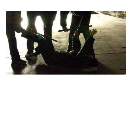
l’ex e i 5 nipoti – NOMI
La zia e i suoi 5 nipoti vengono condannati per il
violento pestaggio subito da un 43enne di
Casamassima, ex marito della donna. La vicenda
risale al 11 novembre 2023. Lucrezia Pala, questo il
nome della donna, fu fermata dall’uomo mentre era
alla guida della sua auto in cui si trovava anche sua
madre. L’ex marito, andato via di casa due anni prima