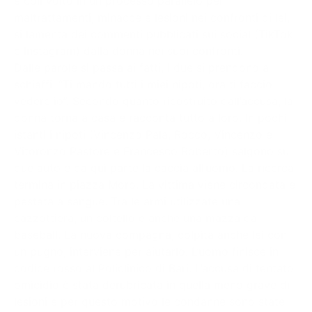
e coinvolto in un processo parallelo per
maltrattamenti, minacce e lesioni nei confronti di lei,
si lamenta dei commenti pubblicati sui social (TikTok
e Instagram) dalla donna nei suoi confronti.
Dalle parole si passa ai fatti, i due si prendono a
schiaffi. “Ti mando tutti i miei nipoti, ora ti faccio
vedere io”. Secondo quanto ricostruito dall’accusa, la
donna torna a casa e racconta tutto a loro. In pochi
istanti i nipoti (Vincenzo Pala, Rocco, Vincenzo e
Vitoronzo Pastore e Francesco Roberto) salgono su
due auto e da qui parte la caccia all’uomo. La ricerca
termina in piazza Moro. La vittima viene circondata e
pestata a sangue. Tra le armi utilizzate una
cazzottiera, un coltello e anche una mazza da
baseball. La nuova compagna, colpita anche lei con
un pugno, interviene per aiutarlo. L’uomo finisce in
codice rosso al Policlinico di Bari. L’accusa di tentato
omicidio è stata derubricata in quella meno grave di
lesioni e per questo motivo le condanne sono state