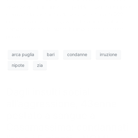
violenza ad un incaricato di pubblico, per zia e nipote
è arrivata la condanna alla pena pecuniaria di 500
euro. La zia non si è opposta e ha ammesso il suo
comportamento, la nipote ha impugnato il decreto
penale.
arca puglia
bari
condanne
irruzione
nipote
zia
Dagli insulti social
all’aggressione, 43enne
pestato a sangue a
Casamassima: condannati