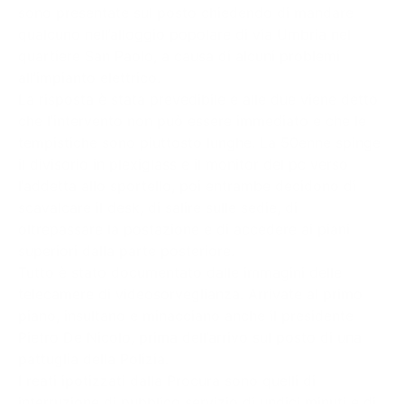
sono presentate sul posto chiedendo di mandare
qualcuno nell’alloggio popolare di via Umbria nel
quartiere San Paolo, a causa di alcuni problemi
all’impianto elettrico.
La risposta è stata prevedibile e alle due viene detto
che l’intervento non può essere immediato e che le
tempistiche sono piuttosto lunghe. La 50enne spinge
il divisorio in plexiglass e il monitor del pc verso
l’addetta allo sportello, poi entrambe decidono di
scavalcare il desk, di salire sulle sedie, di
oltrepassare la postazione e di accedere ai piani
superiori dalla parte posteriore.
Tutto è stato documentato dalle immagini delle
telecamere di videosorveglianza. Arrivate al primo
piano, insultano e minacciano anche il presidente
Pietro De Nicolo, prima dell’arrivo sul posto di una
pattuglia della Polizia.
I reati ipotizzati dalla Procura sono quelli di
interruzione di pubblico servizio di undici minuti e di