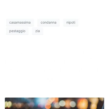
ridotte rispetto a quelle che erano state chieste dalla
Procura.
casamassima
condanna
nipoti
pestaggio
zia
Storia clandestina con il
nipote più giovane di 20
anni, zia viene lasciata e lo
denuncia: “Mi ha
violentata”