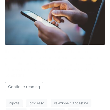
Il caso è finito davanti al Tribunale. La pm ha
disposto il sequestro dei telefonini dei due amanti
per risalire ai contenuti dei messaggi e alla verità
della vicenda. Il 34enne è stato perdonato dalla
compagna.
Continue reading
nipote
processo
relazione clandestina