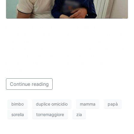
Ha chiesto ripetutamente della mamma e della
sorellina Gessica il piccolo Leonardo, di 5 anni, figlio
di Taulan Malaj, l’uomo accusato del duplice omicidio
della figlia e del presunto amante della moglie e del
tentato omicidio della moglie compiuti a coltellate
nella notte tra sabato e domenica scorsi a
Torremaggiore.
Continue reading
bimbo
duplice omicidio
mamma
papà
sorella
torremaggiore
zia