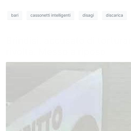
bari
cassonetti intelligenti
disagi
discarica
Brindisi, accusato di torturar
rivolta. Messo a riposo