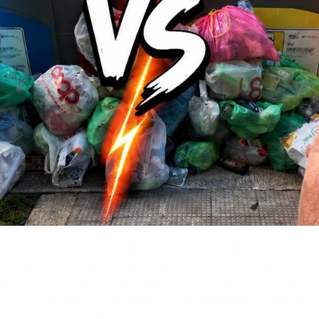
iuti? Essere gestito da qualcuno di poco intelligente. Ci sia
chi come Pasquale, commerciante, è costretto a fare i conti c
 Madonnella è iniziata l’installazione di 51 nuovi cassonetti 
onale o app, monitorano il livello di riempimento e mirano a 
a pieni, getta i rifiuti all’esterno.