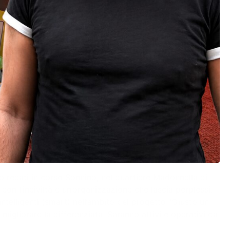
mo recati in corso Sonnino, nel quartiere Madonnella di
on l’inciviltà e un’organizzazione che lascia perplessi.
intelligenti (smart) nell’ambito del progetto “Giusto un
migliorare la differenziata. Saranno attivi e operativi da