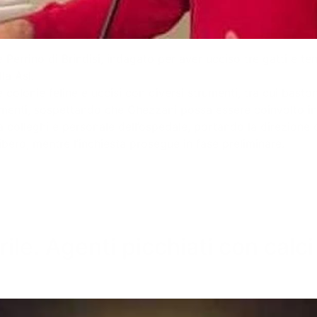
Perrino di Brindisi, indagato per aver ucciso tre gatti e ten
la Asl.
e colonie feline e uccisi con diversi strumenti, tra cui basto
dimenti, sospettando che Ghezzani possa essere coinvolto in 
colleghi e personale dell’ospedale, portando la direzione de
bero, mentre l’inchiesta prosegue in fase preliminare.
orile. Agenti picchiati con calc