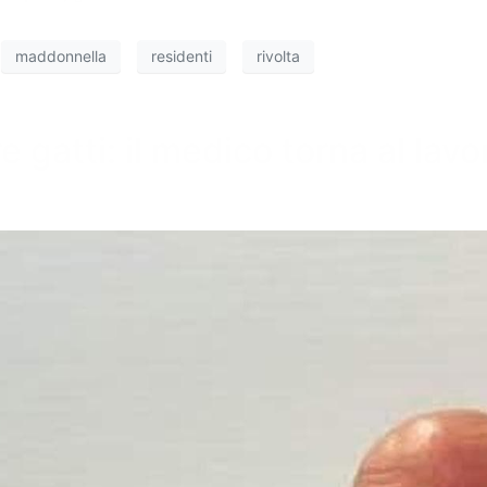
maddonnella
residenti
rivolta
e gatti: il medico torna al lav