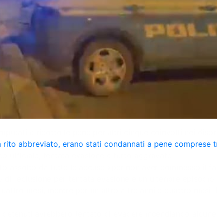
mputati e ridotto le pene per altri cinque coinvolti nei disor
on rito abbreviato, erano stati condannati a pene comprese tr
o ufficiale, tentata evasione e furto aggravato.
 assolto da tutte le accuse «per non aver commesso il fatto»
di reclusione per tentata evasione e un ulteriore episodio 
 quattro mesi, mentre per un altro a tre anni e quattro mesi
e detenuti avrebbero tentato di evadere incendiando alcune