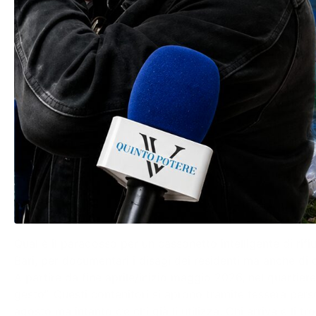
Qual è il paradosso per un cassonetto intelligente di rif
Bari, per documentari i disagi dei residenti ma anche di 
A partire da fine aprile/inizio maggio 2026, nel quartiere
gesto”. Questi contenitori si aprono tramite tessera pers
agosto ma intanto c’è chi già li utilizza. Chi arriva e li trov