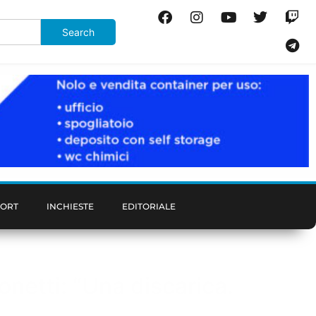
PORT
INCHIESTE
EDITORIALE
onetti: “Una discarica.