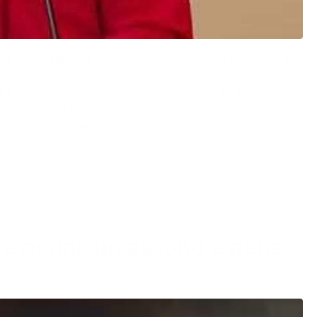
tato di eliminarne altri cinque, è tornato brevemente in
ni e chiavi, in alcuni casi con violenze particolarmente
altri episodi non ancora contestati.
lla Asl a confermare il riposo forzato in attesa degli
i e pugni: un assolto e pene