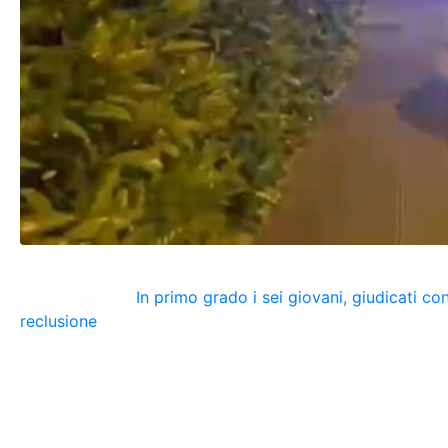
La Corte d’Appello minorile di Bari ha assolto uno degli i
Fornelli di Bari.
In primo grado i sei giovani, giudicati c
reclusione
per sequestro di persona, resistenza a pubblic
Nel processo di secondo grado, uno degli imputati è stato
resistenza a pubblico ufficiale, ma condannato a un anno 
Per tre imputati la pena è stata ridotta a quattro anni e
90 giorni.
Secondo la ricostruzione della procura, quella sera sett