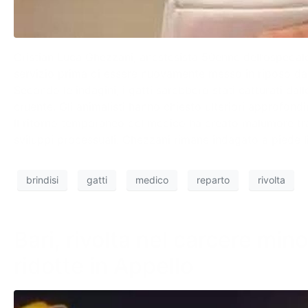
Cristian Luca Ghezzani, anestesista 50enne dell’ospedale 
servizio prima di essere nuovamente messo in riposo dal
Secondo le indagini, i gatti sarebbero stati catturati dall
cruente. Gli animalisti hanno chiesto ulteriori approfon
Il ritorno temporaneo del medico ha creato malumore tra 
sviluppi processuali. Ghezzani rimane indagato a piede li
brindisi
gatti
medico
reparto
rivolta
Bari, rivolta nel carcere min
ridotte in Appello