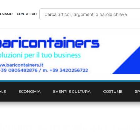
I SIAMO
CONTATTACI
ALE
ECONOMIA
EVENTI E CULTURA
COSTUME
S
adonnella in rivolta per i cass