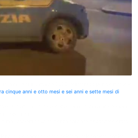
dini avvenuti il 9 marzo 2025 nell’istituto penale minorile
a cinque anni e otto mesi e sei anni e sette mesi di
. Un altro è stato assolto dai reati di rapina, lesioni e
di resistenza.
. Le motivazioni della sentenza saranno depositate entro
 lenzuola e danneggiando telefoni, telecamere, tablet,