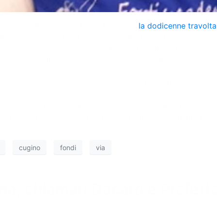
to la vita alla giovane Alicia Amoruso,
la dodicenne travolta
berature presenti nella zona, ma gli interventi previsti non 
unale di maggioranza e cugino della madre della vittima, ch
olare proprio nelle vie Colangelo e Veneziano. Il documento 
eva uno stanziamento complessivo di un milione di euro, i 
tro dipendenti comunali e il rappresentante della ditta incar
olto oggi, puntano a chiarire eventuali responsabilità lega
cugino
fondi
via
a, chiamati Decaro e Prefetto