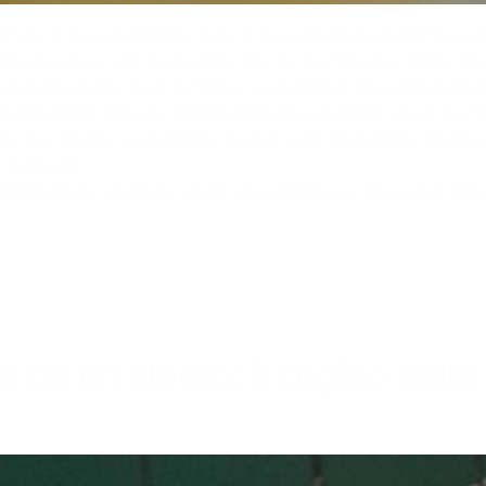
Studi di Bari. A renderlo noto è l’associazione studentesca U
ma Erasmus con Paesi extra Ue, tra cui figurava anche Isra
stata bloccata dopo la ferma opposizione dei rappresentanti
destinazioni dell’area del Mediterraneo meridionale, in part
rdo con Israele, sostenendo di non voler consentire che le u
di Israele”.
bilitazione, sia negli organi accademici sia attraverso iniz
a da un albero: il cugino dell