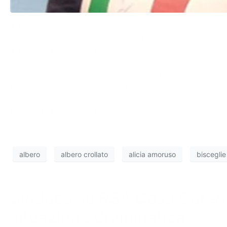
A Bisceglie emergono nuovi dettagli sull’incidente costa
Già nel 2022 era stato segnalato il pericolo legato alle al
A lanciare l’allarme fu Luigi Di Tullio, consigliere com
marciapiedi danneggiati dalle radici dei pini, in partic
stradale, con avvallamenti, lesioni e deformazioni.
Nonostante l’approvazione del provvedimento, che preved
malgrado le ripetute proteste dei residenti.
Intanto, la Procura di Trani ha aperto un’inchiesta: quat
verifiche, supportate anche da un incidente probatorio sv
albero
albero crollato
alicia amoruso
bisceglie
Sindaco su RSA Casa Caterin
situazione drammatica”