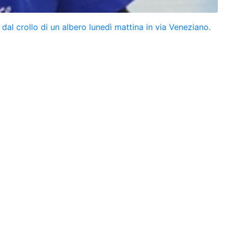
 dal crollo di un albero lunedì mattina in via Veneziano.
sono mai stati realizzati.
e aveva presentato un emendamento per il rifacimento dei
evidenziava un evidente stato di degrado della sede
lavori non sono mai partiti nei quattro anni successivi,
icata della manutenzione del verde risultano indagati. Le
te alla mancata messa in sicurezza dell’area.
: “Anziani senza cibo