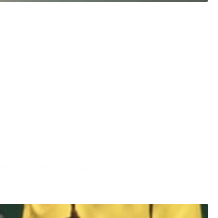
du, che ha annunciato il ritiro del punto all’ordine del
ele.
 degli studenti. Le risorse inizialmente destinate agli
icolare Marocco e Algeria.
niversità diventino “uno spazio di legittimazione del
iative pubbliche, chiedendo che gli atenei sostengano i
a mamma di Alicia ottenne i