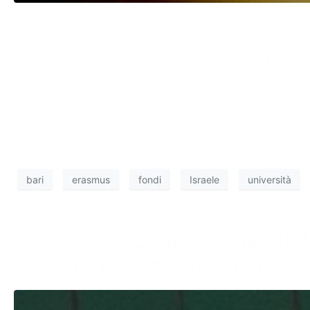
Stop all’accordo Erasmus con Israele all’Università degli 
giorno durante il Senato Accademico relativo al program
Secondo quanto riferito dall’associazione, la proposta è 
scambi con Israele saranno ora redistribuite verso altre 
L’Udu ha ribadito la propria contrarietà a qualsiasi acco
sionismo e di normalizzazione delle politiche dello Stato 
L’associazione ha inoltre annunciato che continuerà la mo
popoli oppressi e non le politiche di occupazione.
bari
erasmus
fondi
Israele
università
Bisceglie, 12enne schiacciat
fondi per sistemare la via